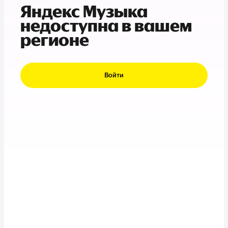
Яндекс Музыка
недоступна в вашем
регионе
Войти