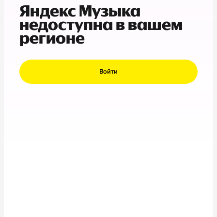
Яндекс Музыка
недоступна в вашем
регионе
Войти