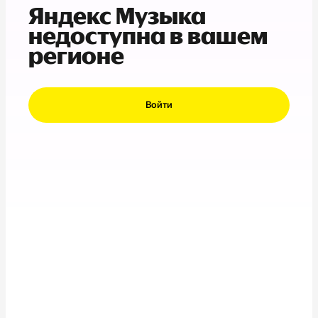
Яндекс Музыка
недоступна в вашем
регионе
Войти