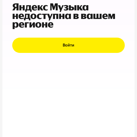
Яндекс Музыка
недоступна в вашем
регионе
Войти