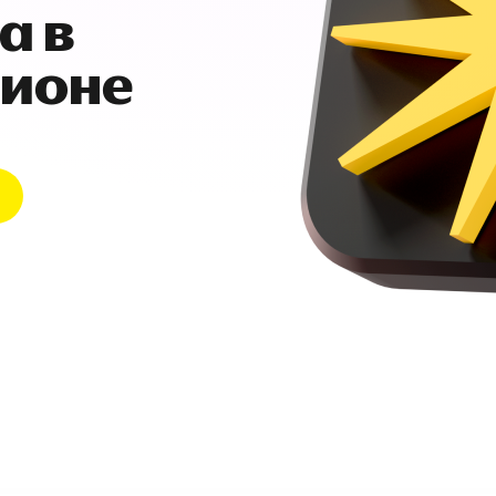
а в
гионе