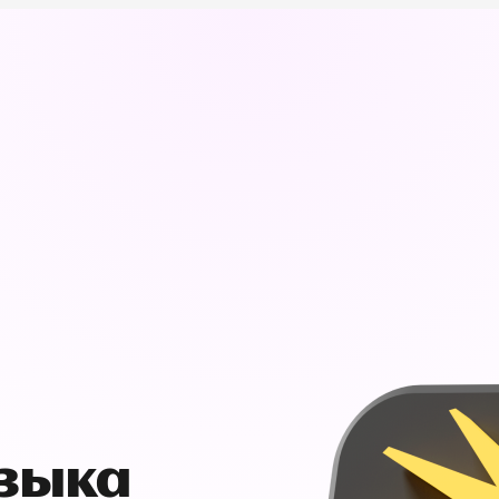
узыка