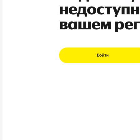
недоступн
вашем ре
Войти