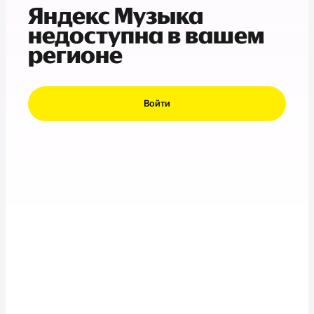
Яндекс Музыка
недоступна в вашем
регионе
Войти