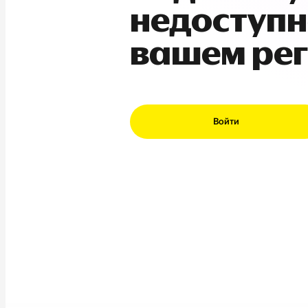
недоступн
вашем ре
Войти