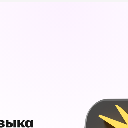
узыка