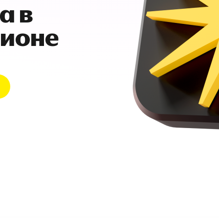
а в
гионе