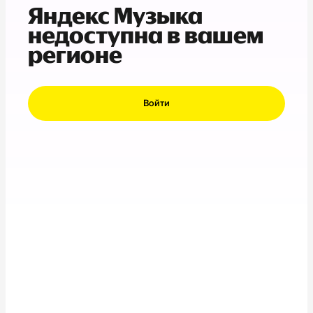
Яндекс Музыка
недоступна в вашем
регионе
Войти