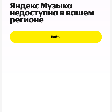
Яндекс Музыка
недоступна в вашем
регионе
Войти