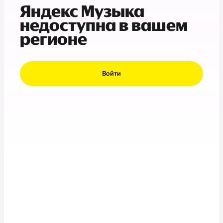
Яндекс Музыка
недоступна в вашем
регионе
Войти