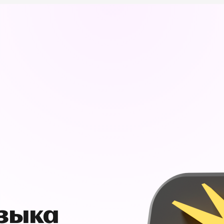
узыка