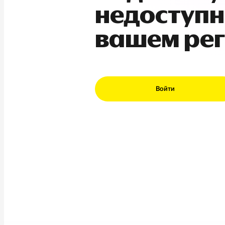
недоступн
вашем ре
Войти