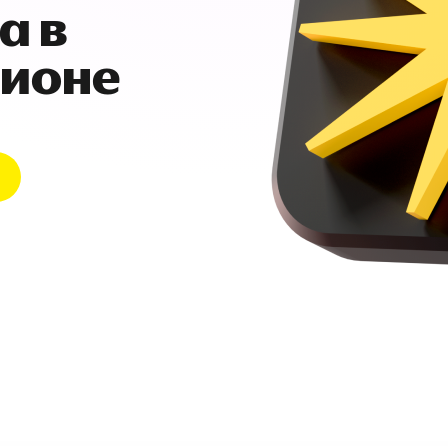
а в
гионе