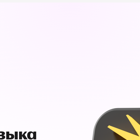
узыка