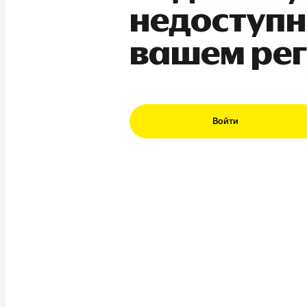
недоступн
вашем ре
Войти