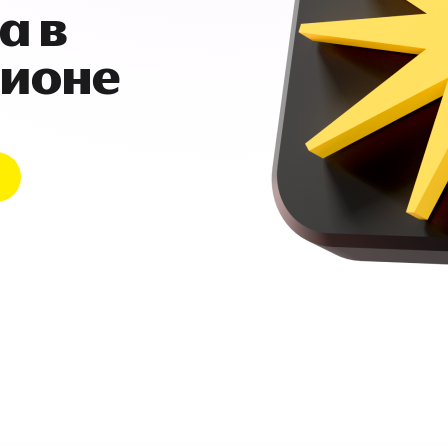
а в
гионе