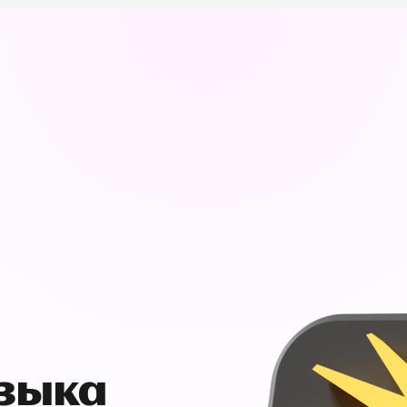
узыка