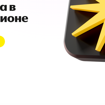
а в
гионе