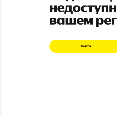
недоступн
вашем ре
Войти