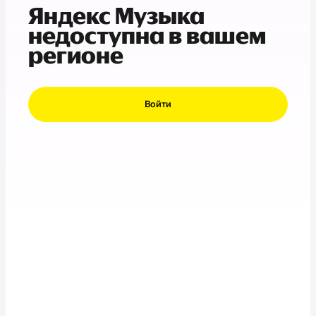
Яндекс Музыка
недоступна в вашем
регионе
Войти