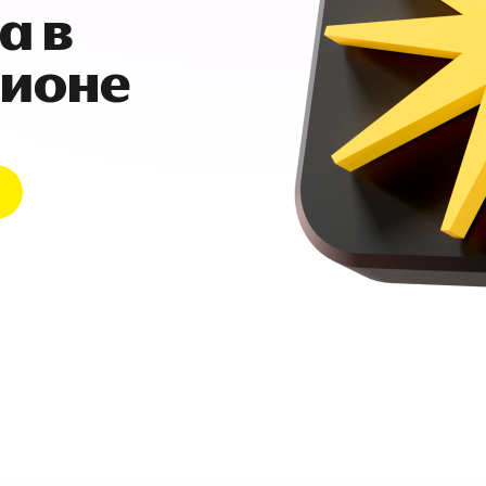
а в
гионе