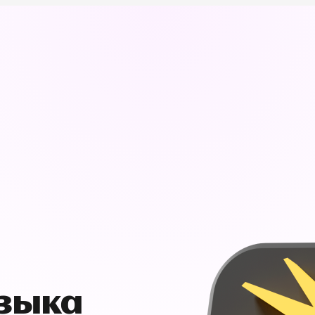
узыка