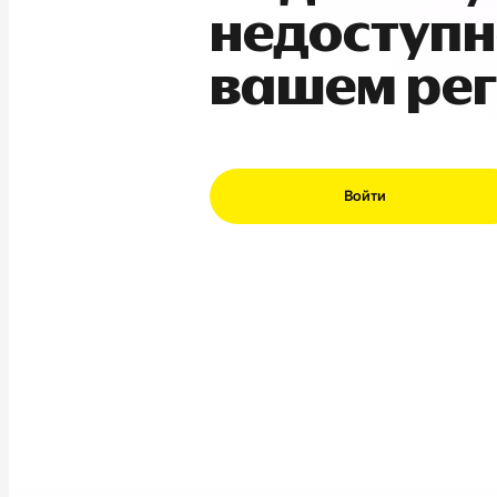
недоступн
вашем ре
Войти