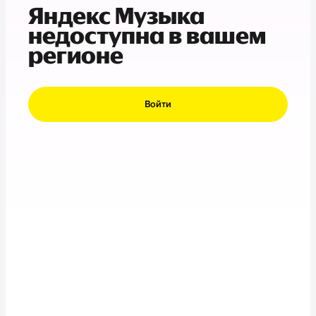
Яндекс Музыка
недоступна в вашем
регионе
Войти