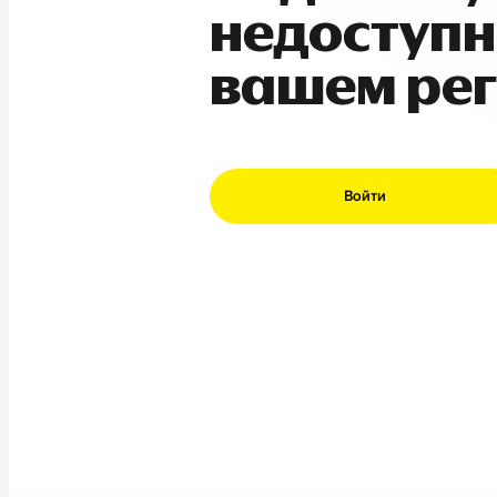
недоступн
вашем ре
Войти