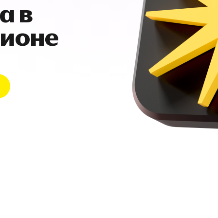
а в
гионе