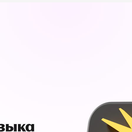
узыка