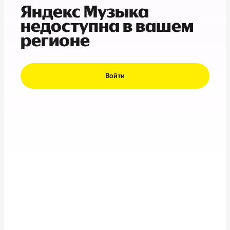
Яндекс Музыка
недоступна в вашем
регионе
Войти