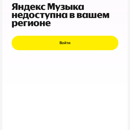
Яндекс Музыка
недоступна в вашем
регионе
Войти