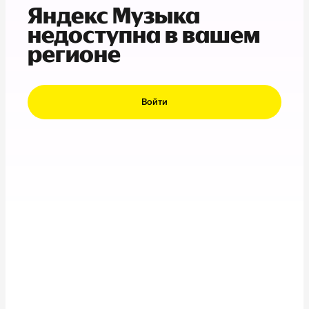
Яндекс Музыка
недоступна в вашем
регионе
Войти