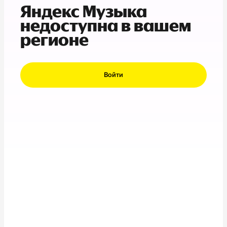
Яндекс Музыка
недоступна в вашем
регионе
Войти