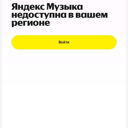
Яндекс Музыка
недоступна в вашем
регионе
Войти