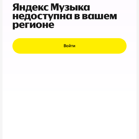
Яндекс Музыка
недоступна в вашем
регионе
Войти