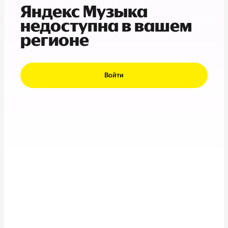
Яндекс Музыка
недоступна в вашем
регионе
Войти