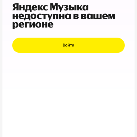
Яндекс Музыка
недоступна в вашем
регионе
Войти