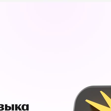
узыка