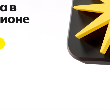
а в
гионе