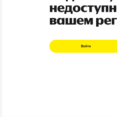
недоступн
вашем ре
Войти