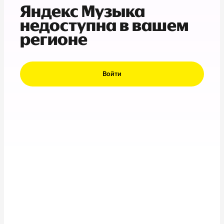
Яндекс Музыка
недоступна в вашем
регионе
Войти