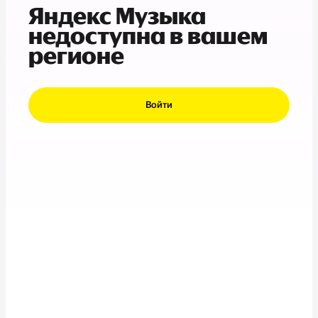
Яндекс Музыка
недоступна в вашем
регионе
Войти