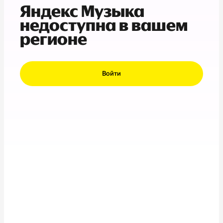
Яндекс Музыка
недоступна в вашем
регионе
Войти