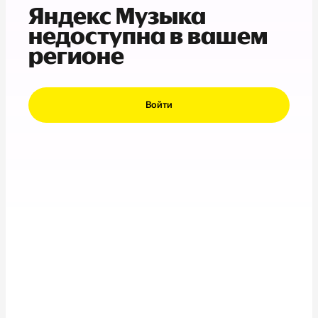
Яндекс Музыка
недоступна в вашем
регионе
Войти