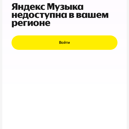
Яндекс Музыка
недоступна в вашем
регионе
Войти