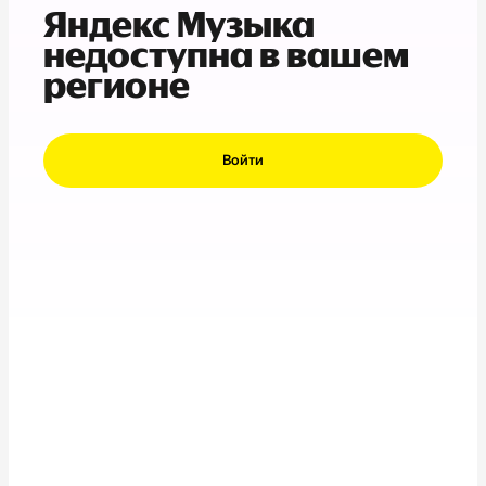
Яндекс Музыка
недоступна в вашем
регионе
Войти