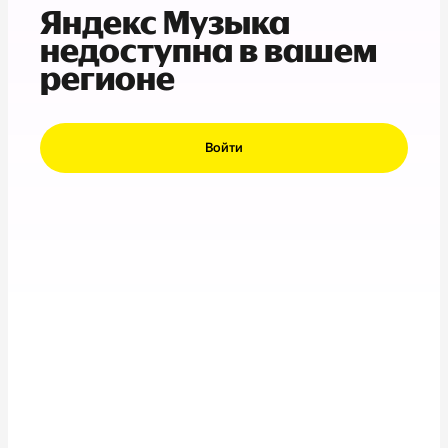
Яндекс Музыка
недоступна в вашем
регионе
Войти