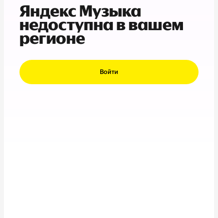
Яндекс Музыка
недоступна в вашем
регионе
Войти