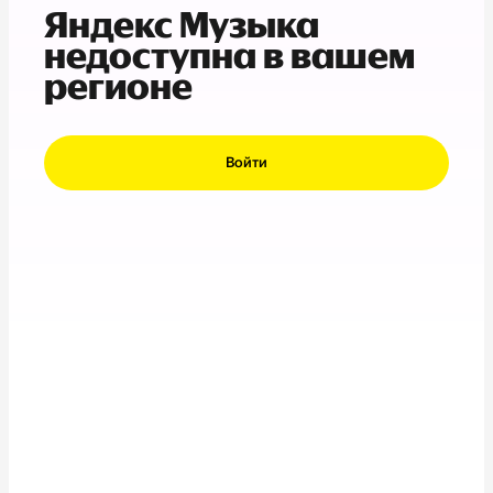
Яндекс Музыка
недоступна в вашем
регионе
Войти