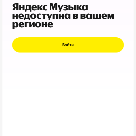
Яндекс Музыка
недоступна в вашем
регионе
Войти