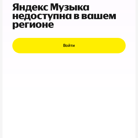
Яндекс Музыка
недоступна в вашем
регионе
Войти