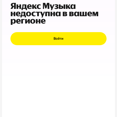
Яндекс Музыка
недоступна в вашем
регионе
Войти