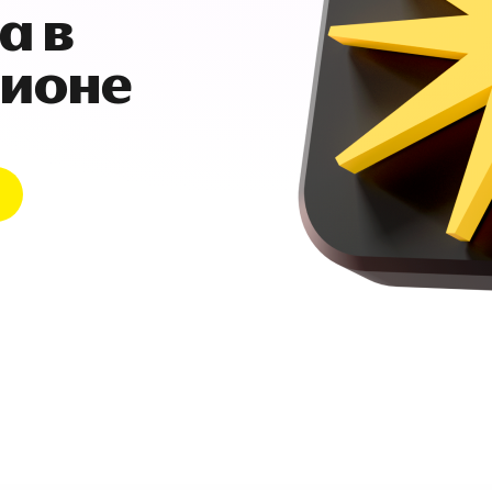
а в
гионе