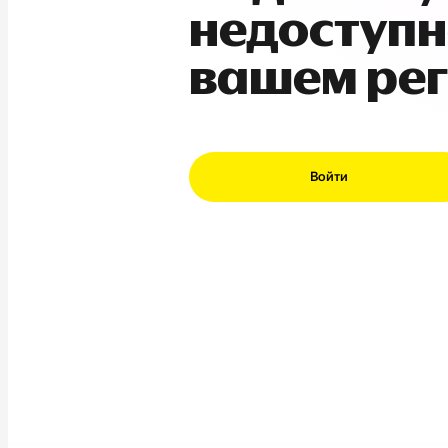
недоступн
вашем ре
Войти