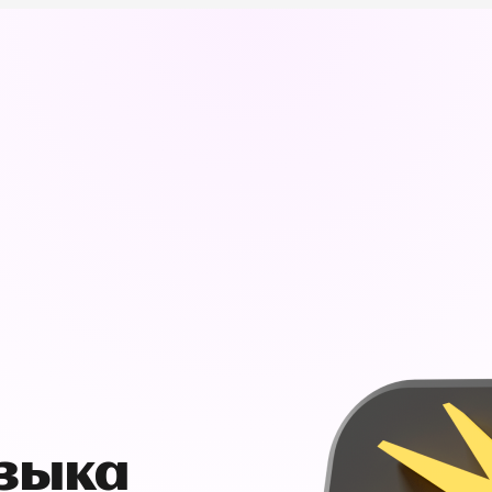
узыка