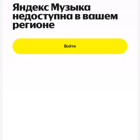
Яндекс Музыка
недоступна в вашем
регионе
Войти