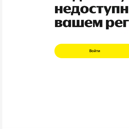
недоступн
вашем ре
Войти