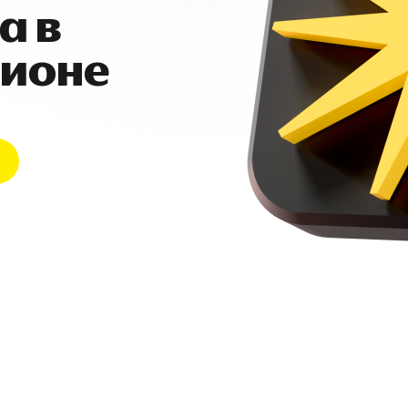
а в
гионе