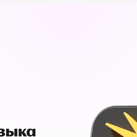
узыка