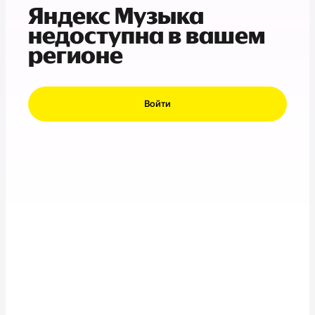
Яндекс Музыка
недоступна в вашем
регионе
Войти