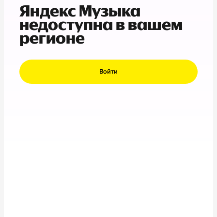
Яндекс Музыка
недоступна в вашем
регионе
Войти