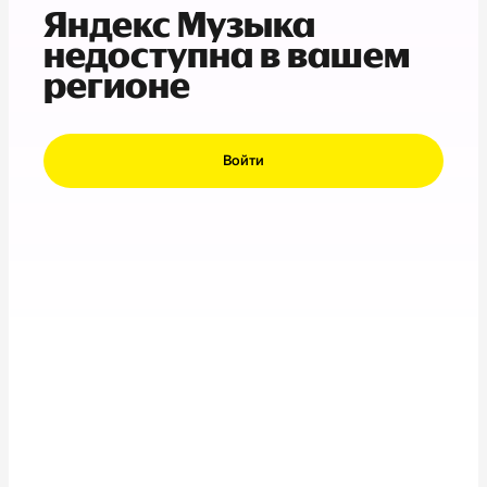
Яндекс Музыка
недоступна в вашем
регионе
Войти