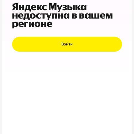
Яндекс Музыка
недоступна в вашем
регионе
Войти