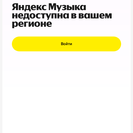
Яндекс Музыка
недоступна в вашем
регионе
Войти