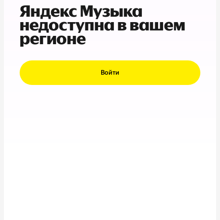
Яндекс Музыка
недоступна в вашем
регионе
Войти