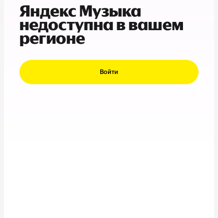
Яндекс Музыка
недоступна в вашем
регионе
Войти