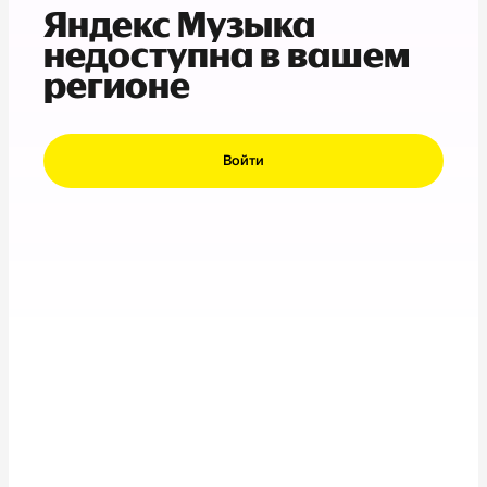
Яндекс Музыка
недоступна в вашем
регионе
Войти