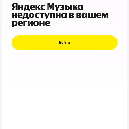
Яндекс Музыка
недоступна в вашем
регионе
Войти